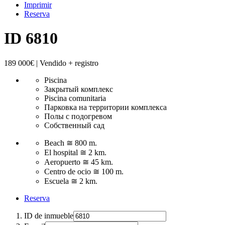
Imprimir
Reserva
ID 6810
189 000€ | Vendido
+ registro
Piscina
Закрытый комплекс
Piscina comunitaria
Парковка на территории комплекса
Полы с подогревом
Собственный сад
Beach ≅ 800 m.
El hospital ≅ 2 km.
Aeropuerto ≅ 45 km.
Centro de ocio ≅ 100 m.
Escuela ≅ 2 km.
Reserva
ID de inmueble