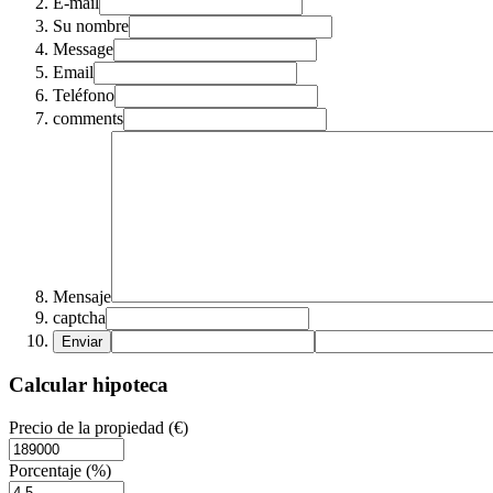
E-mail
Su nombre
Message
Email
Teléfono
comments
Mensaje
captcha
Enviar
Calcular hipoteca
Precio de la propiedad (€)
Porcentaje (%)