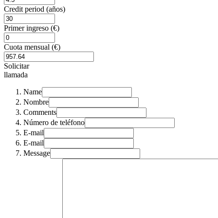
Credit period (años)
Primer ingreso (€)
Cuota mensual (€)
Solicitar
llamada
Name
Nombre
Comments
Número de teléfono
E-mail
E-mail
Message