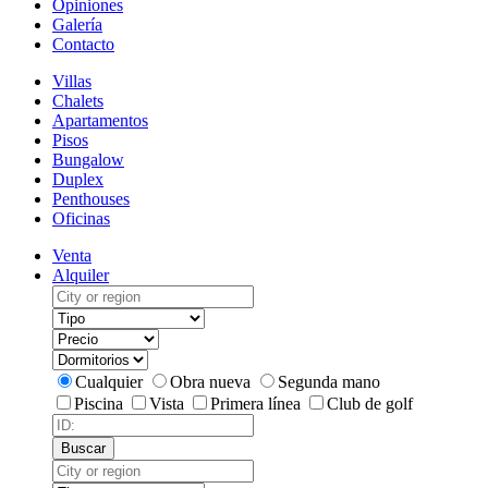
Opiniones
Galería
Contacto
Villas
Chalets
Apartamentos
Pisos
Bungalow
Duplex
Penthouses
Oficinas
Venta
Alquiler
Cualquier
Obra nueva
Segunda mano
Piscina
Vista
Primera línea
Club de golf
Buscar