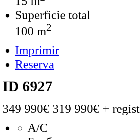
15 m
Superficie total
2
100 m
Imprimir
Reserva
ID 6927
349 990€
319 990€
+ regis
А/С