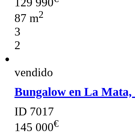
129 990
2
87 m
3
2
vendido
Bungalow en La Mata, 
ID 7017
€
145 000