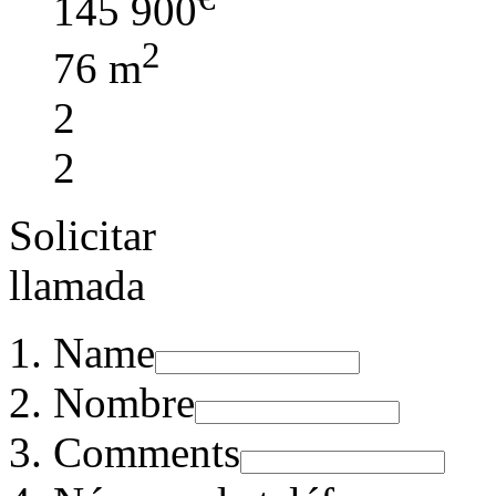
145 900
2
76 m
2
2
Solicitar
llamada
Name
Nombre
Comments