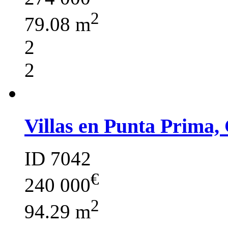
2
79.08 m
2
2
Villas en Punta Prima,
ID 7042
€
240 000
2
94.29 m