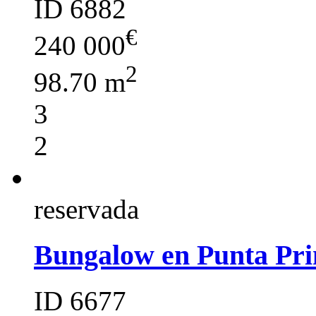
ID 6882
€
240 000
2
98.70 m
3
2
reservada
Bungalow en Punta Pri
ID 6677