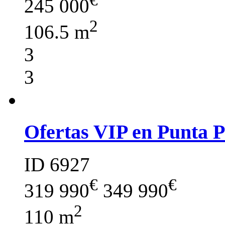
245 000
2
106.5 m
3
3
Ofertas VIP en Punta 
ID 6927
€
€
319 990
349 990
2
110 m