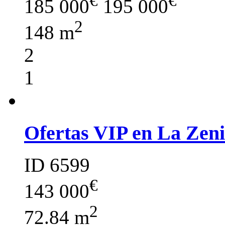
€
€
185 000
195 000
2
148 m
2
1
Ofertas VIP en La Zeni
ID 6599
€
143 000
2
72.84 m