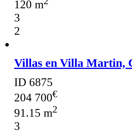
2
120 m
3
2
Villas en Villa Martin,
ID 6875
€
204 700
2
91.15 m
3