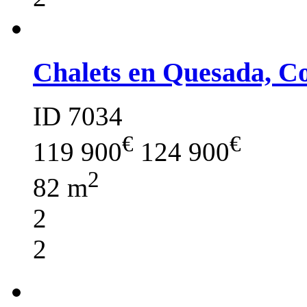
Chalets en Quesada, C
ID 7034
€
€
119 900
124 900
2
82 m
2
2