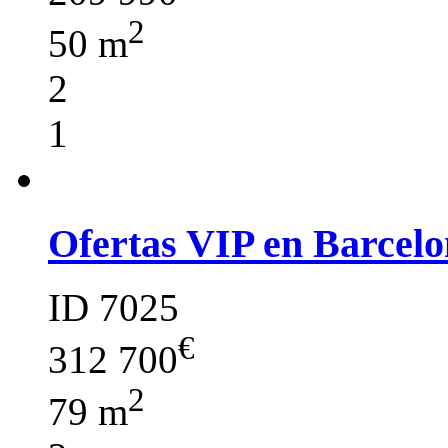
2
50 m
2
1
Ofertas VIP en Barcelo
ID 7025
€
312 700
2
79 m